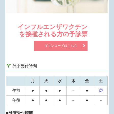
■
2023.12.11...駐車場について
2024年1/1より最寄りの契約駐車場の使用が不可能とな
ります。
当面は1階の駐車場（2台分）のみとなります。ご不便
インフルエンザワクチン
をかけ申し訳ありませんが周知のほど宜しくお願い致
を接種される方の予診票
します。
ダウンロードはこちら
■
2023.12.11...年末年始の休診につき
2023年12/28（木）～2024年1/4（木）まで休診とさせ
ていただきます。
外来受付時間
■
2023.10.27...10/31（火）午後診休診につき
月
火
水
木
金
土
令和5年10/31（火）の午後は臨時休診とさせていただ
きます
午前
●
●
●
－
●
◎
午後
●
●
●
－
●
－
■
2023.09.25...2023年インフルエンザ予防接種に関して
10/2（月）より電話予約開始
■外来受付時間
10/10（火）より接種開始