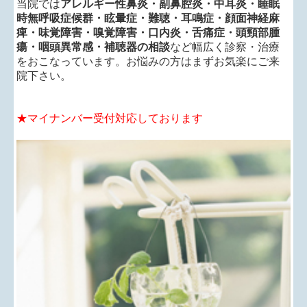
当院では
アレルギー性鼻炎・副鼻腔炎・中耳炎・睡眠
■
2024.09.20...2024年インフルエンザ予防接種に関して
時無呼吸症候群・眩暈症・難聴・耳鳴症・顔面神経麻
10/1（火）より電話予約開始
痺・味覚障害・嗅覚障害・口内炎・舌痛症・頭頸部腫
10/15（火）より接種開始
瘍・咽頭異常感・補聴器の相談
など幅広く診察・治療
料金：一般 4000円
をおこなっています。お悩みの方はまずお気楽にご来
小児（3歳以上12歳以下）3600円
院下さい。
入荷予定量に相当する人数に達し次第予約受付終了と
なる旨御了承下さい。
★マイナンバー受付対応しております
接種時間は平日9:30から11:30、16:00から17:30
土曜10:00から12:00 希望の時間をお伝え
下さい。
＊診察の兼ね合いでお待ちいただく可能性はあること
は御了承下さい
■
2024.08.16...2024年夏季休暇のお知らせ
9/11（水）～9/19（木）まで休診とさせていただきま
す。