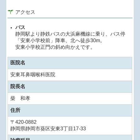
だきます。
午後の診察は通常通り15時より行います。
アクセス
バス
静岡駅より静鉄バスの大浜麻機線に乗り、バス停
「安東小学校前」降車、北へ徒歩30m。
安東小学校正門の斜め向かえです。
医院名
安東耳鼻咽喉科医院
院長名
柴 和孝
住所
〒
420-0882
静岡県静岡市葵区安東3丁目17-33