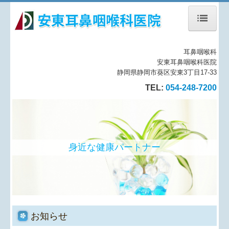
ホーム
耳鼻咽喉科
安東耳鼻咽喉科医院
当院について
静岡県静岡市葵区安東3丁目17-33
TEL:
054-248-7200
診療案内
施設、設備など
地図、交通案内
身近な健康パートナー
個人情報保護方針
お知らせ