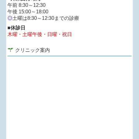
午前 8:30～12:30
料金：一般 4000円
午後 15:00～18:00
小児（3歳以上）3600円
◎
土曜は8:30～12:30までの診療
入荷予定量に相当する人数に達し次第予約受付終了と
■休診日
なる旨御了承下さい。
木曜
・
土曜午後
・日曜・祝日
クリニック案内
接種時間は平日9:30から11:30、16:00から17:30
土曜10:00から12:00 希望の時間をお伝え
下さい。
＊診察の兼ね合いでお待ちいただく可能性はあること
は御了承下さい。
■
2023.07.29...2023年夏季休暇につき
9/11（月）～9/18（月・祝）まで休診とさせていただき
ます。
■
2023.05.26...5/30（火曜）の午前休診につき
5/30（火曜）の午前の診察を急ですが休診とさせていた